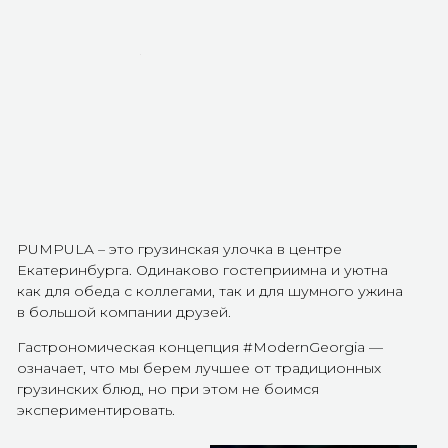
Атмосфера получилась очень instagrammable:
— Деревянные рамы и зелень, обрамляющие ниши
лифтовой шахты, добавляют природного тепла.
— Окна второго зала украшены блоками в форме
«короны», отсылая нас к знаменитому Дворцу шахмат в
Тбилиси.
— Керамические светильники над открытой кухней
напоминают традиционные грузинские квеври
— А люстры в первом зале выполнены в технике
плетения Ганутель, подчёркивая связь с местными
ремёслами.
—
Пространство ресторана имеет необычную форму с
радиальными (округлыми) стенами и угловатой
геометрией, что делает его особенно
запоминающимся.
—
Мягкие округлые диваны в центре зала не только