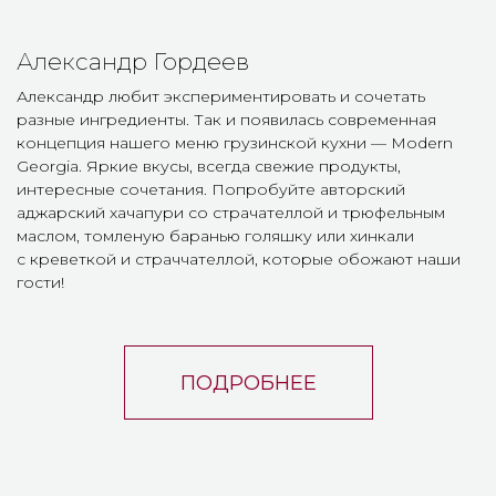
ООО "Салют" (ОГРН 1186658051084; ИНН 6658518314; 620075, г.
Екатеринбург, ул. Толмачева, д. 12, пом. 29 )
С
огласие пользователя на обработку
Программа лояльности
персональных данных
Вакансии
Политика конфиденциальности
КБЖУ меню
Пользовательское соглашение
ОСТАВИТЬ ОТЗЫВ
+7 (343) 300-10-12