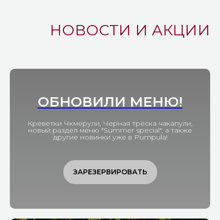
НОВОСТИ И АКЦИИ
ОБНОВИЛИ МЕНЮ!
Основу винной карты составляют
грузинские вина. Из эксклюзивного
—
только в Пумпуле можно найти вина
Креветки Чкмерули, Черная треска чакапули,
Nekresi, которые производят в Грузии
новый раздел меню "Summer special", а также
по европейским технологиям. И это,
другие новинки уже в Pumpula!
мы вам скажем, лучшее киндзмараули.
ЗАРЕЗЕРВИРОВАТЬ
Александр Гордеев
Александр любит экспериментировать и сочетать