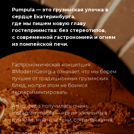
Pumpula — это грузинская улочка в
сердце Екатеринбурга,
где мы пишем новую главу
гостеприимства: без стереотипов,
с современной гастрономией и огнем
из помпейской печи.
Гастрономическая концепция
#ModernGeorgia означает, что мы берем
лучшее от традиционных грузинских
блюд, но при этом не боимся
экспериментировать.
Атмосфера получилась очень
instagrammable — яркие элементы в
дизайне, много зелени, открытая кухня.
PUMPULA – это грузинская улочка в центре
Отдельный повод для гордости —