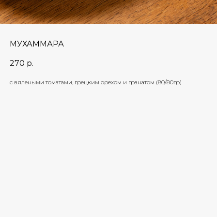
МУХАММАРА
270
р.
с вялеными томатами, грецким орехом и гранатом (80/80гр)